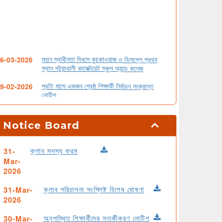
মহান স্বাধীনতা দিবসে কুচকাওয়াজ ও ডিসপ্লে প্রথম
6-03-2026
স্থান পটুয়াখালী কালেক্টরেট স্কুল অ্যান্ড কলেজ
প্রতি মাসে একজন শ্রেষ্ঠ শিক্ষার্থী নির্বাচন সংক্রান্ত
9-02-2026
নোটিশ
আগামীকাল ০২.০২.২৬ তারিখ থেকে পূর্ণ রুটিনে যথারীতি
1-02-2026
শ্রেণি কার্যক্রম চলবে।
Notice Board
২০২৬ সালের এসএসসি পরীক্ষার্থীদের মডেল টেস্টের
3-02-2026
সময়সূচি
ক্লাব সদস্য ফরম
31-
Mar-
৯ম শ্রেণির বার্ষিক পরীক্ষায় অকৃতকার্য শিক্ষার্থীদের
4-02-2026
2026
পুনঃমূল্যায়ন সংক্রান্ত নোটিশ
ক্লাব পরিচালনা সংশ্লিষ্ট বিশেষ ঘোষণা
31-Mar-
Admission Notice
1-11-2025
2026
২০২৫-২৬ শিক্ষাবর্ষে একাদশ শ্রেণির শিক্ষার্থীদের
3-09-2025
অরিয়েন্টেশন ক্লাস।
অনুপস্থিত শিক্ষার্থীদের সতর্কীকরণ নোটিশ
30-Mar-