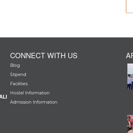
1
1
1
0
0
CONNECT WITH US
A
0
Blog
Stipend
0
Facilities
Hostel Information
0
ALI
Admission Information
0
0