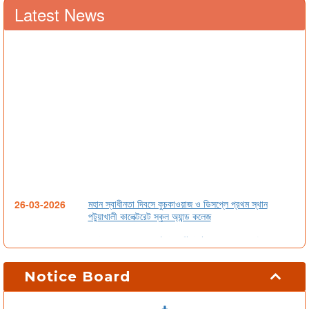
Latest News
মহান স্বাধীনতা দিবসে কুচকাওয়াজ ও ডিসপ্লে প্রথম স্থান
26-03-2026
পটুয়াখালী কালেক্টরেট স্কুল অ্যান্ড কলেজ
প্রতি মাসে একজন শ্রেষ্ঠ শিক্ষার্থী নির্বাচন সংক্রান্ত নোটিশ
09-02-2026
আগামীকাল ০২.০২.২৬ তারিখ থেকে পূর্ণ রুটিনে যথারীতি শ্রেণি
01-02-2026
Notice Board
কার্যক্রম চলবে।
২০২৬ সালের এসএসসি পরীক্ষার্থীদের মডেল টেস্টের সময়সূচি
03-02-2026