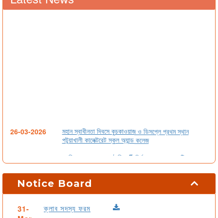
মহান স্বাধীনতা দিবসে কুচকাওয়াজ ও ডিসপ্লে প্রথম স্থান
26-03-2026
পটুয়াখালী কালেক্টরেট স্কুল অ্যান্ড কলেজ
প্রতি মাসে একজন শ্রেষ্ঠ শিক্ষার্থী নির্বাচন সংক্রান্ত নোটিশ
09-02-2026
আগামীকাল ০২.০২.২৬ তারিখ থেকে পূর্ণ রুটিনে যথারীতি শ্রেণি
01-02-2026
Notice Board
কার্যক্রম চলবে।
২০২৬ সালের এসএসসি পরীক্ষার্থীদের মডেল টেস্টের সময়সূচি
03-02-2026
ক্লাব সদস্য ফরম
31-